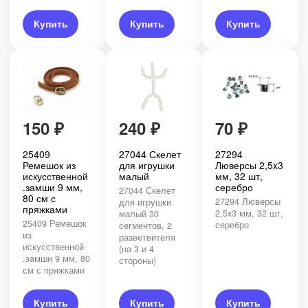
Купить
Купить
Купить
150
₽
240
₽
70
₽
25409
27044 Скелет
27294
Ремешок из
для игрушки
Люверсы 2,5x3
искусственной
малый
мм, 32 шт,
.замши 9 мм,
серебро
27044 Скелет
80 см с
27294 Люверсы
для игрушки
пряжками
2,5x3 мм, 32 шт,
малый 30
25409 Ремешок
серебро
сегментов, 2
из
разветвителя
искусственной
(на 3 и 4
.замши 9 мм, 80
стороны)
см с пряжками
Купить
Купить
Купить