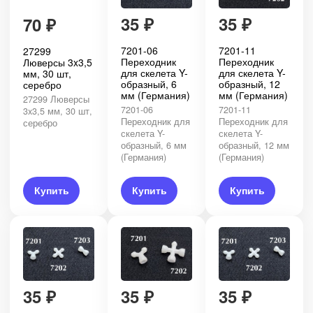
35
₽
35
₽
70
₽
7201-06
7201-11
27299
Переходник
Переходник
Люверсы 3x3,5
для скелета Y-
для скелета Y-
мм, 30 шт,
образный, 6
образный, 12
серебро
мм (Германия)
мм (Германия)
27299 Люверсы
7201-06
7201-11
3x3,5 мм, 30 шт,
Переходник для
Переходник для
серебро
скелета Y-
скелета Y-
образный, 6 мм
образный, 12 мм
(Германия)
(Германия)
Купить
Купить
Купить
35
₽
35
₽
35
₽