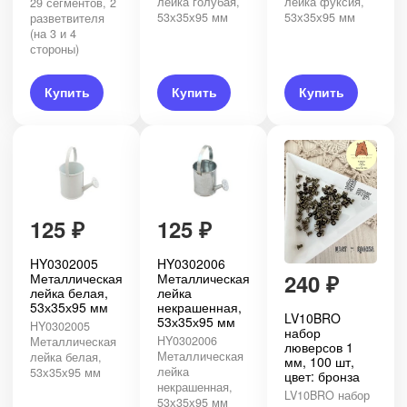
лейка голубая,
лейка фуксия,
29 сегментов, 2
53х35х95 мм
53х35х95 мм
разветвителя
(на 3 и 4
стороны)
Купить
Купить
Купить
125
₽
125
₽
HY0302005
HY0302006
240
₽
Металлическая
Металлическая
лейка белая,
лейка
53х35х95 мм
некрашенная,
LV10BRO
53х35х95 мм
HY0302005
набор
HY0302006
Металлическая
люверсов 1
Металлическая
лейка белая,
мм, 100 шт,
лейка
53х35х95 мм
цвет: бронза
некрашенная,
LV10BRO набор
53х35х95 мм