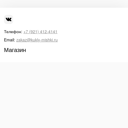
Телефон:
+7 (921) 412-4141
Email:
zakaz@kukly-mishki.ru
Магазин
Корзина
Фото
Фотопоток
Избранное
При использовании материалов с сайта обязательно указание
прямой ссылки на источник.
© 2026
Куклы-Мишки
Работает на основе
Webasyst