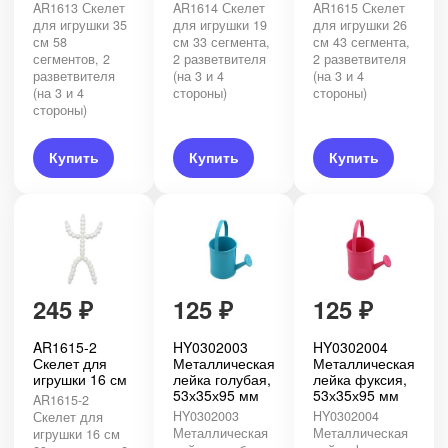
AR1613 Скелет
AR1614 Скелет
AR1615 Скелет
для игрушки 35
для игрушки 19
для игрушки 26
см 58
см 33 сегмента,
см 43 сегмента,
сегментов, 2
2 разветвителя
2 разветвителя
разветвителя
(на 3 и 4
(на 3 и 4
(на 3 и 4
стороны)
стороны)
стороны)
Купить
Купить
Купить
245
₽
125
₽
125
₽
AR1615-2
HY0302003
HY0302004
Скелет для
Металлическая
Металлическая
игрушки 16 см
лейка голубая,
лейка фуксия,
53х35х95 мм
53х35х95 мм
AR1615-2
HY0302003
HY0302004
Скелет для
Металлическая
Металлическая
игрушки 16 см