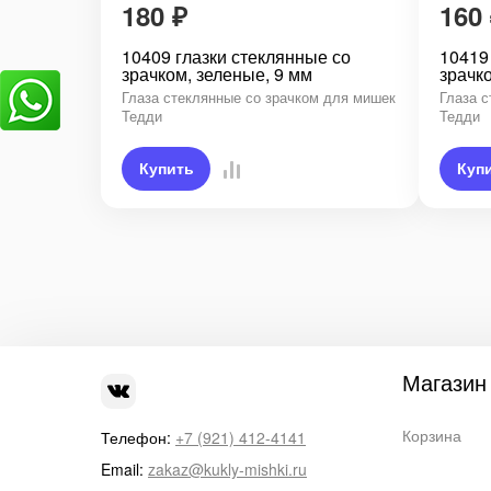
180
₽
160
10409 глазки стеклянные со
10419
зрачком, зеленые, 9 мм
зрачк
Глаза стеклянные со зрачком для мишек
Глаза 
Тедди
Тедди
Купить
Куп
Магазин
Корзина
Телефон:
+7 (921) 412-4141
Email:
zakaz@kukly-mishki.ru