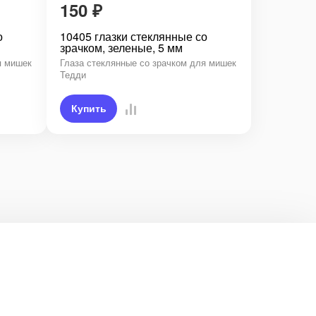
150
₽
о
10405 глазки стеклянные со
зрачком, зеленые, 5 мм
я мишек
Глаза стеклянные со зрачком для мишек
Тедди
Купить