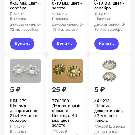
d-32 мм, цвет -
d-19 мм, цвет -
d-19 мм, цвет -
серебро
золото
серебро
FIN0911
1514816
1514817
Шапочка
Шапочка
Шапочка
декоративная, d-
декоративная, d-
декоративная, d-
32 мм, серебро
19 мм, золото
19 мм, серебро
Купить
Купить
Купить
5
₽
25
₽
5
₽
FIN1279
7703989
4AR208
Шапочка
Декоративный
Шапочка
декоративная,
элемент
декоративная,
27x4 мм, цвет -
Цветок, d-48
22 мм, цвет -
серебро
мм, цвет -
никель
золото
FIN1279
4AR208 Шапочка
7703989
Шапочка
декоративная,