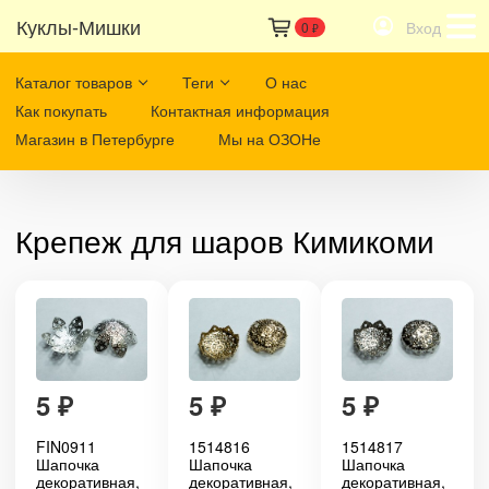
Куклы-Мишки
Вход
0
₽
Каталог товаров
Теги
О нас
Как покупать
Контактная информация
Магазин в Петербурге
Мы на ОЗОНе
Крепеж для шаров Кимикоми
5
₽
5
₽
5
₽
FIN0911
1514816
1514817
Шапочка
Шапочка
Шапочка
декоративная,
декоративная,
декоративная,