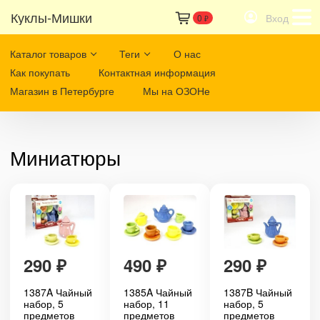
Куклы-Мишки
Вход
0
₽
Каталог товаров
Теги
О нас
Как покупать
Контактная информация
Магазин в Петербурге
Мы на ОЗОНе
Миниатюры
290
₽
490
₽
290
₽
1387A Чайный
1385A Чайный
1387B Чайный
набор, 5
набор, 11
набор, 5
предметов
предметов
предметов