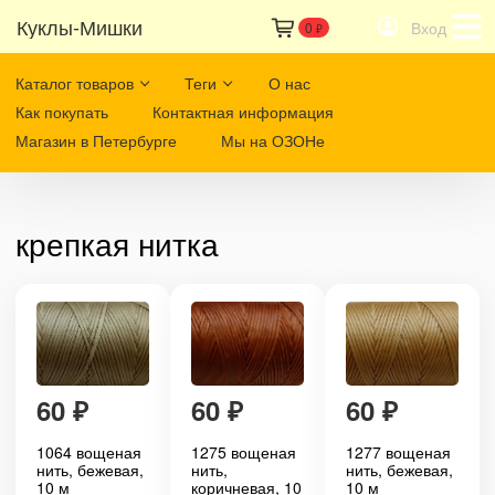
Куклы-Мишки
Вход
0
₽
Каталог товаров
Теги
О нас
Как покупать
Контактная информация
Магазин в Петербурге
Мы на ОЗОНе
крепкая нитка
60
₽
60
₽
60
₽
1064 вощеная
1275 вощеная
1277 вощеная
нить, бежевая,
нить,
нить, бежевая,
10 м
коричневая, 10
10 м