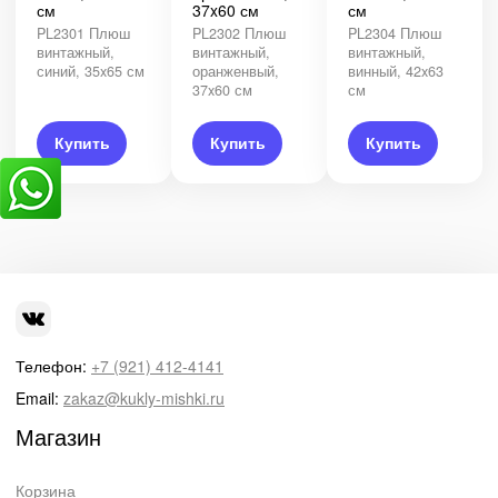
см
37x60 см
см
PL2301 Плюш
PL2302 Плюш
PL2304 Плюш
винтажный,
винтажный,
винтажный,
синий, 35x65 см
оранженвый,
винный, 42x63
37x60 см
см
Купить
Купить
Купить
Телефон:
+7 (921) 412-4141
Email:
zakaz@kukly-mishki.ru
Магазин
Корзина