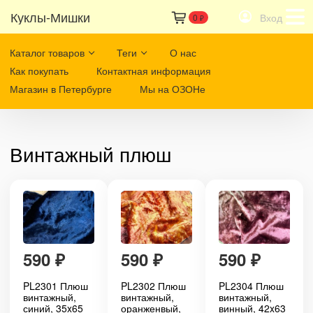
Куклы-Мишки
Вход
0
₽
Каталог товаров
Теги
О нас
Как покупать
Контактная информация
Магазин в Петербурге
Мы на ОЗОНе
Винтажный плюш
590
₽
590
₽
590
₽
PL2301 Плюш
PL2302 Плюш
PL2304 Плюш
винтажный,
винтажный,
винтажный,
синий, 35x65
оранженвый,
винный, 42x63