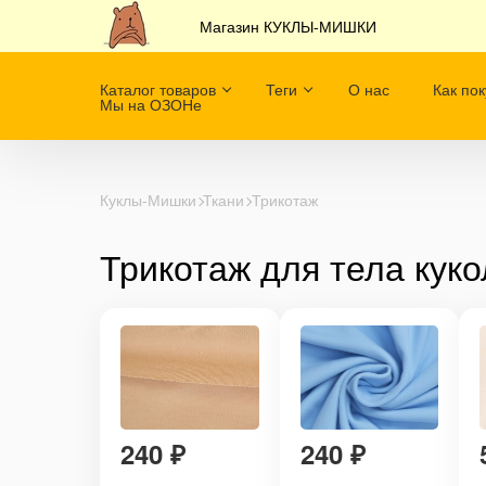
Магазин КУКЛЫ-МИШКИ
Каталог товаров
Теги
О нас
Как пок
Мы на ОЗОНе
Куклы-Мишки
Ткани
Трикотаж
Трикотаж для тела куко
240
₽
240
₽