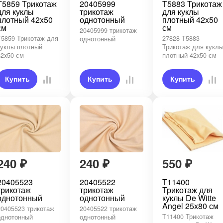
T5859 Трикотаж
20405999
T5883 Трикотаж
для куклы
трикотаж
для куклы
плотный 42x50
однотонный
плотный 42x50
см
см
20405999 трикотаж
T5859 Трикотаж для
27828 T5883
однотонный
куклы плотный
Трикотаж для кукл
42x50 см
плотный 42x50 см
Купить
Купить
Купить
240
₽
240
₽
550
₽
20405523
20405522
T11400
трикотаж
трикотаж
Трикотаж для
однотонный
однотонный
куклы De Witte
Angel 25x80 см
20405523 трикотаж
20405522 трикотаж
T11400 Трикотаж
однотонный
однотонный