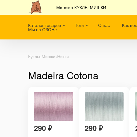
Магазин КУКЛЫ-МИШКИ
Каталог товаров
Теги
О нас
Как пок
Мы на ОЗОНе
Куклы-Мишки
Нитки
Madeira Cotona
290
₽
290
₽