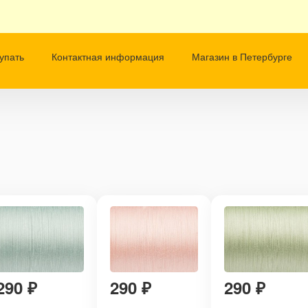
упать
Контактная информация
Магазин в Петербурге
290
₽
290
₽
290
₽