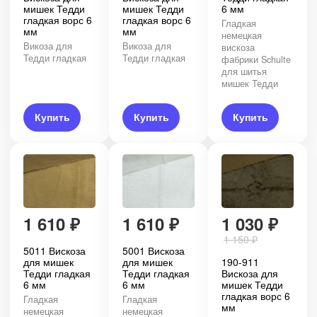
мишек Тедди
мишек Тедди
6 мм
гладкая ворс 6
гладкая ворс 6
Гладкая
мм
мм
немецкая
Викоза для
Викоза для
вискоза
Тедди гладкая
Тедди гладкая
фабрики Schulte
для шитья
мишек Тедди
Купить
Купить
Купить
1 610
₽
1 610
₽
1 030
₽
1 150
₽
5011 Вискоза
5001 Вискоза
для мишек
для мишек
190-911
Тедди гладкая
Тедди гладкая
Вискоза для
6 мм
6 мм
мишек Тедди
гладкая ворс 6
Гладкая
Гладкая
мм
немецкая
немецкая