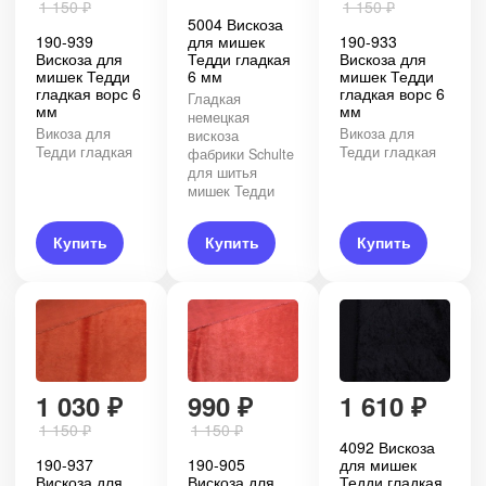
1 150
₽
1 150
₽
5004 Вискоза
190-939
для мишек
190-933
Вискоза для
Тедди гладкая
Вискоза для
мишек Тедди
6 мм
мишек Тедди
гладкая ворс 6
гладкая ворс 6
Гладкая
мм
мм
немецкая
Викоза для
Викоза для
вискоза
Тедди гладкая
Тедди гладкая
фабрики Schulte
для шитья
мишек Тедди
Купить
Купить
Купить
1 030
₽
990
₽
1 610
₽
1 150
₽
1 150
₽
4092 Вискоза
190-937
190-905
для мишек
Вискоза для
Вискоза для
Тедди гладкая