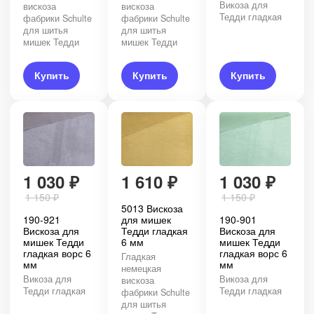
Викоза для
вискоза
вискоза
Тедди гладкая
фабрики Schulte
фабрики Schulte
для шитья
для шитья
мишек Тедди
мишек Тедди
Купить
Купить
Купить
1 030
₽
1 610
₽
1 030
₽
1 150
₽
1 150
₽
5013 Вискоза
190-921
для мишек
190-901
Вискоза для
Тедди гладкая
Вискоза для
мишек Тедди
6 мм
мишек Тедди
гладкая ворс 6
гладкая ворс 6
Гладкая
мм
мм
немецкая
Викоза для
Викоза для
вискоза
Тедди гладкая
Тедди гладкая
фабрики Schulte
для шитья