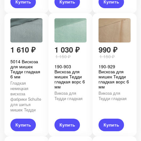
Купить
Купить
Купить
1 610
₽
1 030
₽
990
₽
1 150
₽
1 150
₽
5014 Вискоза
для мишек
190-903
190-929
Тедди гладкая
Вискоза для
Вискоза для
6 мм
мишек Тедди
мишек Тедди
гладкая ворс 6
гладкая ворс 6
Гладкая
мм
мм
немецкая
Викоза для
Викоза для
вискоза
Тедди гладкая
Тедди гладкая
фабрики Schulte
для шитья
мишек Тедди
Купить
Купить
Купить