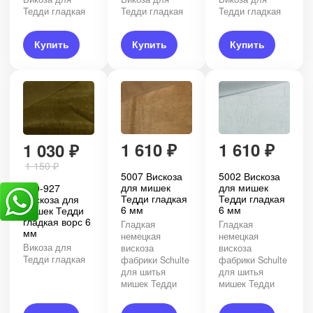
Тедди гладкая
Тедди гладкая
Тедди гладкая
Купить
Купить
Купить
1 610
₽
1 610
₽
1 030
₽
1 150
₽
5007 Вискоза
5002 Вискоза
для мишек
для мишек
190-927
Тедди гладкая
Тедди гладкая
Вискоза для
6 мм
6 мм
мишек Тедди
гладкая ворс 6
Гладкая
Гладкая
мм
немецкая
немецкая
Викоза для
вискоза
вискоза
Тедди гладкая
фабрики Schulte
фабрики Schulte
для шитья
для шитья
мишек Тедди
мишек Тедди