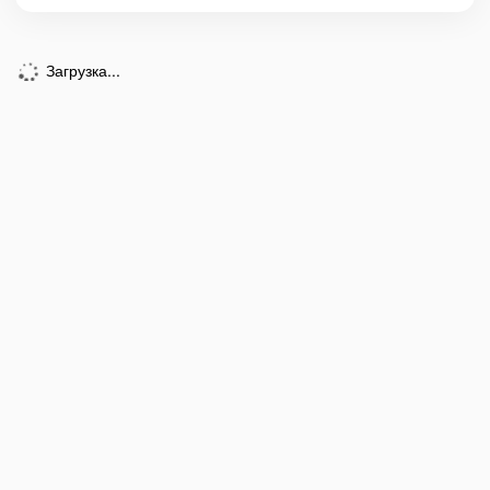
Загрузка...
Телефон:
+7 (921) 412-4141
Email:
zakaz@kukly-mishki.ru
Магазин
Корзина
Фото
Фотопоток
Избранное