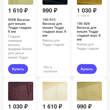
1 610
₽
990
₽
1 030
₽
1 150
₽
5008 Вискоза
190-910
для мишек
Вискоза для
190-926
Тедди гладкая
мишек Тедди
Вискоза для
6 мм
гладкая ворс 6
мишек Тедди
мм
гладкая ворс 6
Гладкая
мм
Викоза для
немецкая
Викоза для
Тедди гладкая
вискоза
Тедди гладкая
фабрики Schulte
для шитья
мишек Тедди
Нет в
Купить
Купить
наличии
1 030
₽
1 610
₽
990
₽