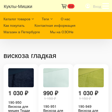
Куклы-Мишки
Вход
0
₽
Каталог товаров
Теги
О нас
Как покупать
Контактная информация
Магазин в Петербурге
Мы на ОЗОНе
вискоза гладкая
1 030
₽
990
₽
1 030
₽
1 150
₽
1 150
₽
190-950
Вискоза для
190-951
190-949
мишек Тедди
Вискоза для
Вискоза для