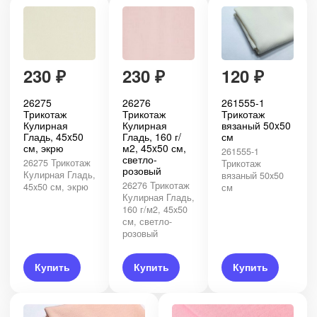
230
₽
230
₽
120
₽
26275
26276
261555-1
Трикотаж
Трикотаж
Трикотаж
Кулирная
Кулирная
вязаный 50x50
Гладь, 45x50
Гладь, 160 г/
см
см, экрю
м2, 45x50 см,
261555-1
светло-
26275 Трикотаж
Трикотаж
розовый
Кулирная Гладь,
вязаный 50x50
26276 Трикотаж
45x50 см, экрю
см
Кулирная Гладь,
160 г/м2, 45x50
см, светло-
розовый
Купить
Купить
Купить