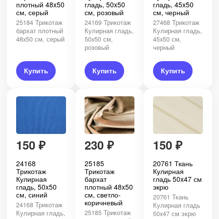
плотный 48x50
гладь, 50x50
гладь, 45x50
см, серый
см, розовый
см, черный
25184 Трикотаж
24169 Трикотаж
27468 Трикотаж
бархат плотный
Кулирная гладь,
Кулирная гладь,
48x50 см, серый
50x50 см,
45x50 см,
розовый
черный
Купить
Купить
Купить
150
₽
230
₽
150
₽
24168
25185
20761 Ткань
Трикотаж
Трикотаж
Кулирная
Кулирная
бархат
гладь 50x47 см
гладь, 50x50
плотный 48x50
экрю
см, синий
см, светло-
20761 Ткань
коричневый
24168 Трикотаж
Кулирная гладь
25185 Трикотаж
Кулирная гладь,
50x47 см экрю