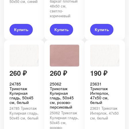
бархат плотный
50x50 см, синий
48x50 см,
светло-
коричневый
Купить
Купить
Купить
260
₽
260
₽
190
₽
24785
25062
23631
Трикотаж
Трикотаж
Трикотаж
Кулирная
Кулирная
Интерлок,
гладь, 50x45
гладь, 50x45
47x50 см,
см, белый
см, розово-
белый
персиковый
24785 Трикотаж
23631 Трикотаж
25062 Трикотаж
Кулирная гладь,
Интерлок, 47x50
Кулирная гладь,
50x45 см, белый
см, белый
50x45 см,
розово-