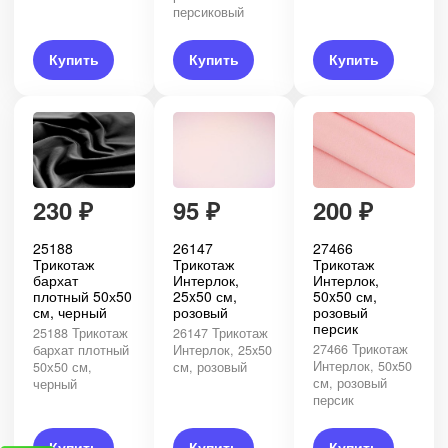
персиковый
Купить
Купить
Купить
230
₽
95
₽
200
₽
25188
26147
27466
Трикотаж
Трикотаж
Трикотаж
бархат
Интерлок,
Интерлок,
плотный 50х50
25x50 см,
50x50 см,
см, черный
розовый
розовый
персик
25188 Трикотаж
26147 Трикотаж
27466 Трикотаж
бархат плотный
Интерлок, 25x50
Интерлок, 50x50
50х50 см,
см, розовый
см, розовый
черный
персик