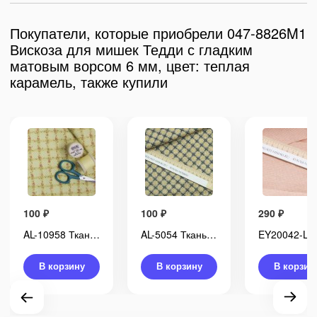
Покупатели, которые приобрели 047-8826M1
Вискоза для мишек Тедди с гладким
матовым ворсом 6 мм, цвет: теплая
карамель, также купили
100
₽
100
₽
290
₽
AL-10958 Ткань для пэчворка с принтом Цветочки
AL-5054 Ткань для пэчворка с принтом Ромбики
В корзину
В корзину
В корзин