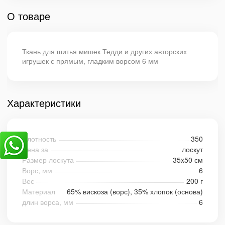
О товаре
Ткань для шитья мишек Тедди и других авторских
игрушек с прямым, гладким ворсом 6 мм
Характеристики
Плотность
350
Цена за
лоскут
Размер лоскута
35x50 см
Ворс, мм
6
Вес
200 г
Материал
65% вискоза (ворс), 35% хлопок (основа)
длин ворса, мм
6