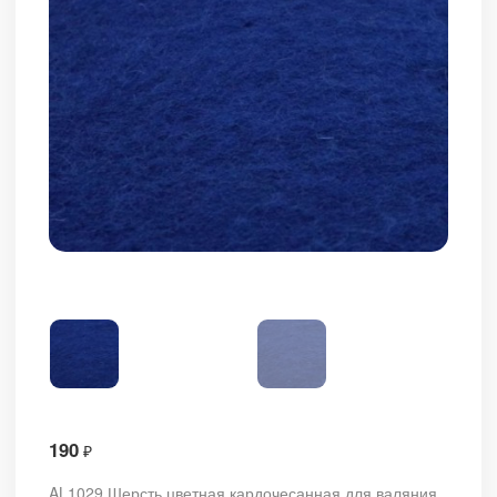
190
₽
AL1029 Шерсть цветная кардочесанная для валяния