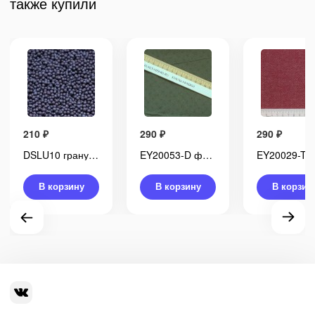
также купили
210
₽
290
₽
290
₽
DSLU10 гранулят металлический 1,0 мм, 500 г
EY20053-D фактурная ткань для японского пэчворка
В корзину
В корзину
В корзин