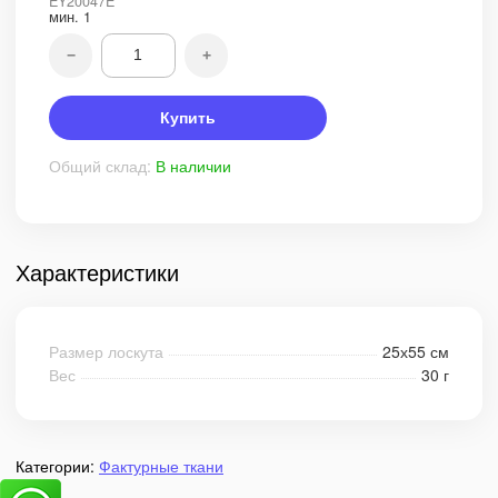
EY20047E
мин.
1
−
+
Купить
Общий склад:
В наличии
Характеристики
Размер лоскута
25х55 см
Вес
30 г
Категории:
Фактурные ткани