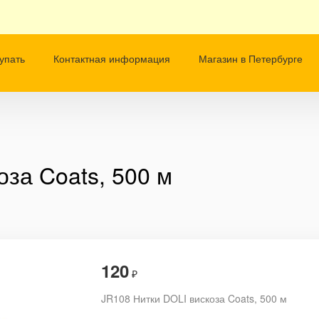
упать
Контактная информация
Магазин в Петербурге
за Coats, 500 м
120
₽
JR108 Нитки DOLI вискоза Coats, 500 м