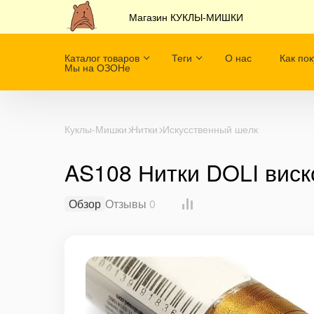
Магазин КУКЛЫ-МИШКИ
Каталог товаров
Теги
О нас
Как пок
Мы на ОЗОНе
Куклы-Мишки
Нитки
Искусственный шелк
AS108 Нитки DOLI виско
Обзор
Отзывы
0