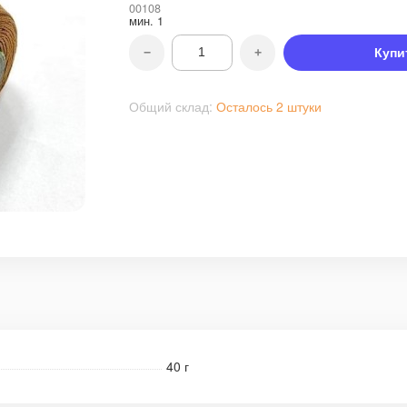
00108
мин.
1
−
+
Купи
Общий склад:
Осталось 2 штуки
40 г