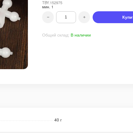
TBY.152975
мин.
1
−
+
Купи
Общий склад:
В наличии
40 г