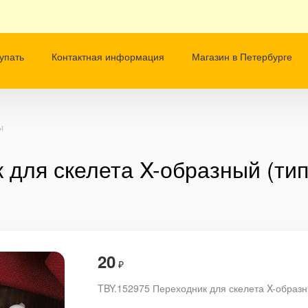
упать
Контактная информация
Магазин в Петербурге
ы
для скелета X-образный (тип
20
₽
TBY.152975 Переходник для скелета X-образн