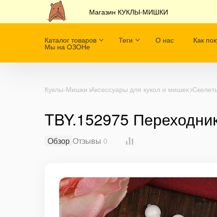
Магазин КУКЛЫ-МИШКИ
Каталог товаров
Теги
О нас
Как пок
Мы на ОЗОНе
Куклы-Мишки
Аксессуары для кукол и мишек
Скелет
TBY.152975 Переходник 
Обзор
Отзывы
0