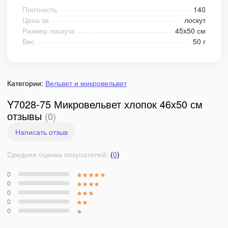
Плотность
140
Цена за
лоскут
Размер лоскута
45x50 см
Вес
50 г
Категории:
Вельвет и микровельвет
Y7028-75 Микровельвет хлопок 46x50 см
отзывы
(0)
Написать отзыв
Средняя оценка покупателей:
(
0
)
0
0
0
0
0